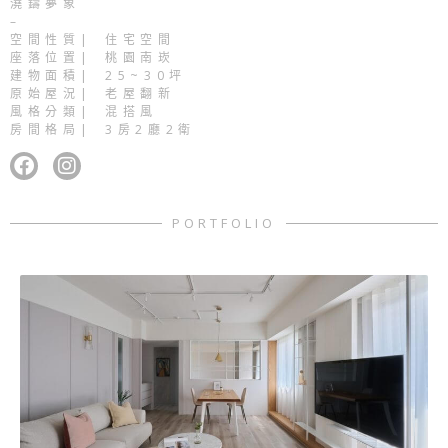
澆鑄夢象
–
空間性質| 住宅空間
座落位置| 桃園南崁
建物面積| 25~30坪
原始屋況| 老屋翻新
風格分類| 混搭風
房間格局| 3房2廳2衛
F
I
a
n
c
s
PORTFOLIO
e
t
b
a
o
g
o
r
k
a
m