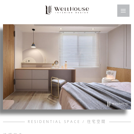
跳
至
主
要
內
容
RESIDENTIAL SPACE / 住宅空間