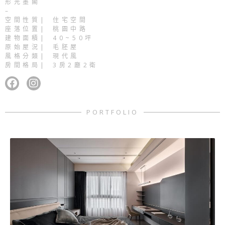
形光墨閣
–
空間性質| 住宅空間
座落位置| 桃園中路
建物面積| 40~50坪
原始屋況| 毛胚屋
風格分類| 現代風
房間格局| 3房2廳2衛
F
I
a
n
c
s
PORTFOLIO
e
t
b
a
o
g
o
r
k
a
m