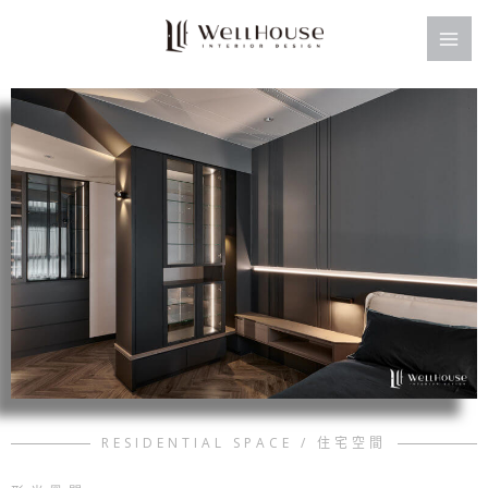
跳
至
主
要
內
容
RESIDENTIAL SPACE / 住宅空間