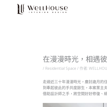
跳
至
主
要
內
容
在漫漫時光，相遇彼
/
Residential Space
/ 作者:
WELLHOU
走過近三十年漫漫時光，塵封歲月的
到牽起彼此的手共度餘生，本案業主
借助設計師之手，將空間好好修復、