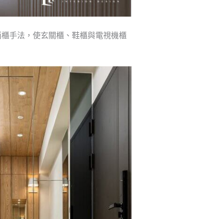
面櫃手法，使玄關櫃、鞋櫃與電視機櫃