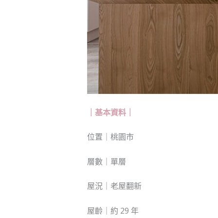
｜基本資料｜
位置｜桃園市
層數｜單層
屋況｜老屋翻新
屋齡｜約 29 年