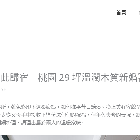
首頁
此歸宿｜桃園 29 坪溫潤木質新婚
SE
住所，難免烙印下滄桑疲態，如何撫平昔日黯淡、換上美好容貌
夫妻從父母手中接收下這份沈甸甸的祝福，但年久失修的景況，
細細梳理，調理出屬於兩人的溫暖家味。