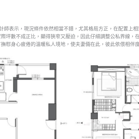
但設計師表示，現況條件依然相當不錯，尤其格局方正，在配置上
實際坪數不成正比，顯得狹窄又壓迫，因此仔細調整公私界線，
有撫慰身心疲倦的溫暖私人境地，使夫妻倆在此，彼此依偎相伴