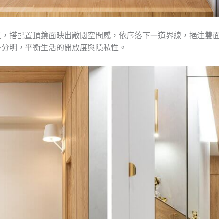
區，搭配置頂鏡面映出敞闊空間感，依序落下一道界線，挹注雙
外分明，平衡生活的開放度與隱私性。