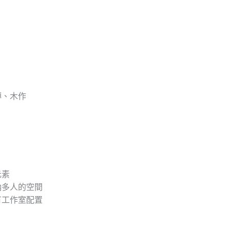
磚、木作
元素
納多人的空間
有工作室配置